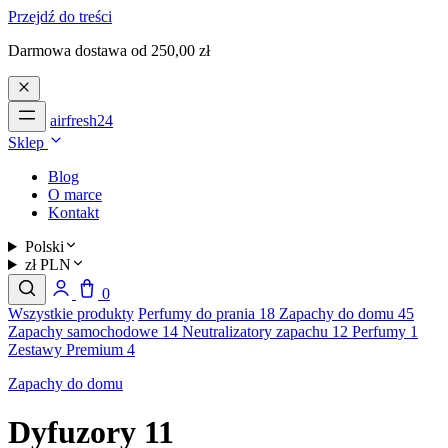
Przejdź do treści
Darmowa dostawa od 250,00 zł
airfresh24
Sklep
Blog
O marce
Kontakt
Polski
zł PLN
0
Wszystkie produkty
Perfumy do prania
18
Zapachy do domu
45
Zapachy samochodowe
14
Neutralizatory zapachu
12
Perfumy
1
Zestawy Premium
4
Zapachy do domu
Dyfuzory
11