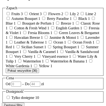
Zapach
Fruits
3
Orient
3
Flowers
2
Lily
2
Lime
2
Autumn Bouquet
1
Berry Paradise
1
Black
1
Blue
1
Bouquet de Perfum
1
Breeze
1
Classic Rose
1
Cotton & Fresh Wind
1
English Garden
1
Freesia
& Violet
1
Fresia Blooms
1
Green Leaves & Bergamot
1
Hawaiian Breeze
1
Jasmine & Monoi
1
Lavender
1
Leather & Tuberose
1
Ocean
1
Ocean Fresh
1
Red
1
Sicilian Sunset
1
Spring Bouquet
1
Summer
Bouquet
1
Vanilla & Caramel
1
Vanilla & Sandalwood
1
Very Cherry
1
Vineyard essence
1
Water Lily &
Tulip
1
Watermelon
1
Watermelon & Banana
1
White Gardenia
1
Yellow
1
Pokaż wszystkie (36)
Cena
Od
–
Do
zł
Dostępność
Tylko dostępne
10
Zastosuj filtry