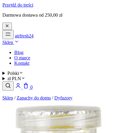
Przejdź do treści
Darmowa dostawa od 250,00 zł
airfresh24
Sklep
Blog
O marce
Kontakt
Polski
zł PLN
0
Sklep
/
Zapachy do domu
/
Dyfuzory