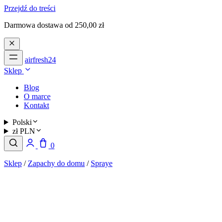
Przejdź do treści
Darmowa dostawa od 250,00 zł
airfresh24
Sklep
Blog
O marce
Kontakt
Polski
zł PLN
0
Sklep
/
Zapachy do domu
/
Spraye